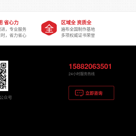
用 省心力
区域全 资质全
全
跟进，专业服务
遍布全国制作基地
省时，省力省心
多项权威证书荣誉
15882063501
24小时服务热线
立即咨询
公众号