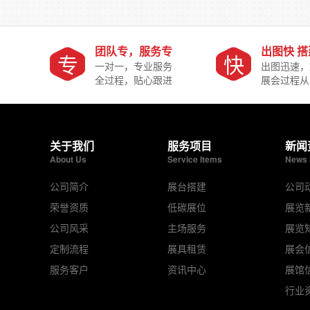
团队专，服务专
出图快 
专
快
一对一，专业服务
出图迅速，
全过程，贴心跟进
展会过程从
关于我们
服务项目
新闻
About Us
Service Items
News 
公司简介
展台搭建
公司
荣誉资质
低碳展位
展览
公司风采
主场服务
展览
定制流程
展具租赁
展会
服务客户
资讯中心
展馆
行业