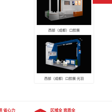
西部（成都）口腔展
西部（成都）口腔展·光羽
用 省心力
区域全 资质全