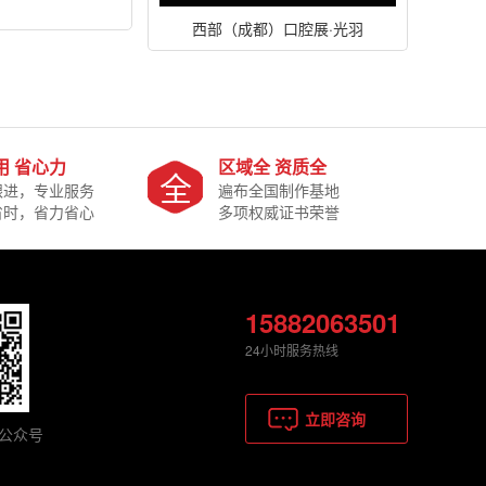
西部（成都）口腔展·光羽
用 省心力
区域全 资质全
全
跟进，专业服务
遍布全国制作基地
省时，省力省心
多项权威证书荣誉
15882063501
24小时服务热线
立即咨询
公众号