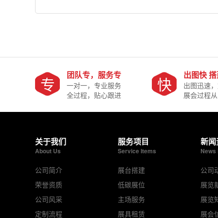
团队专，服务专
出图快 
专
快
一对一，专业服务
出图迅速，
全过程，贴心跟进
展会过程从
关于我们
服务项目
新闻
About Us
Service Items
News 
公司简介
展台搭建
公司
荣誉资质
低碳展位
展览
公司风采
主场服务
展览
定制流程
展具租赁
展会